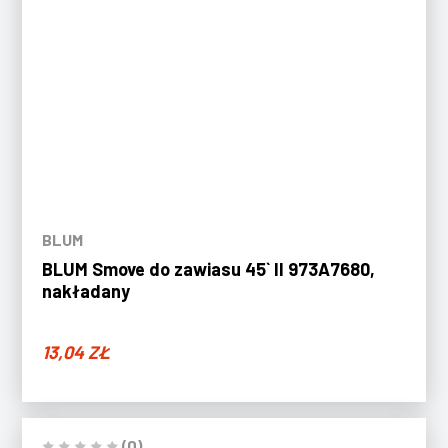
BLUM
BLUM Smove do zawiasu 45` II 973A7680,
nakładany
13,04
ZŁ
(0)