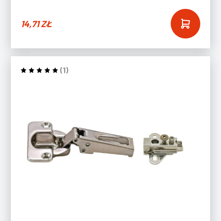
14,71
ZŁ
(1)