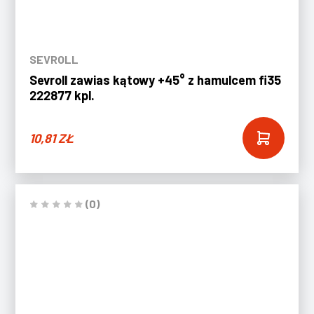
SEVROLL
Sevroll zawias kątowy +45° z hamulcem fi35
222877 kpl.
10,81
ZŁ
(0)