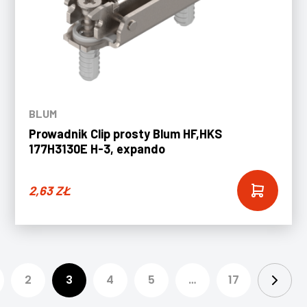
BLUM
Prowadnik Clip prosty Blum HF,HKS
177H3130E H-3, expando
2,63
ZŁ
2
3
4
5
…
17