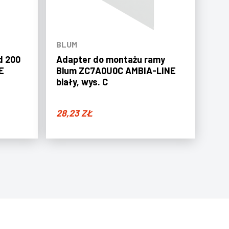
BLUM
d 200
Adapter do montażu ramy
E
Blum ZC7A0U0C AMBIA-LINE
biały, wys. C
28,23
ZŁ