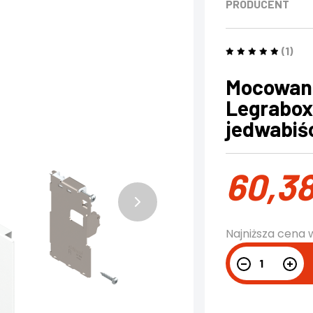
PRODUCENT
(1)
Mocowani
Legrabox
jedwabiśc
60,3
Najniższa cena 