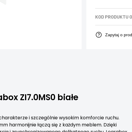
KOD PRODUKTU
0
Zapytaj o pro
box ZI7.0MS0 białe
 charakterze i szczególnie wysokim komforcie ruchu.
8mm harmonijnie łączą się z każdym meblem. Dzięki
warcia i zsynchronizowanego delikatnego ruchu, Legrabox