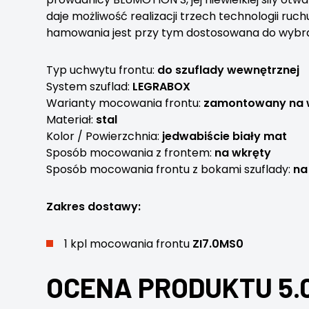
daje możliwość realizacji trzech technologii ruc
hamowania jest przy tym dostosowana do wybran
Typ uchwytu frontu:
do szuflady wewnętrznej
System szuflad:
LEGRABOX
Warianty mocowania frontu:
zamontowany na w
Materiał:
stal
Kolor / Powierzchnia:
jedwabiście biały mat
Sposób mocowania z frontem:
na wkręty
Sposób mocowania frontu z bokami szuflady:
na
Zakres dostawy:
1 kpl mocowania frontu
ZI7.0MS0
OCENA PRODUKTU 5.