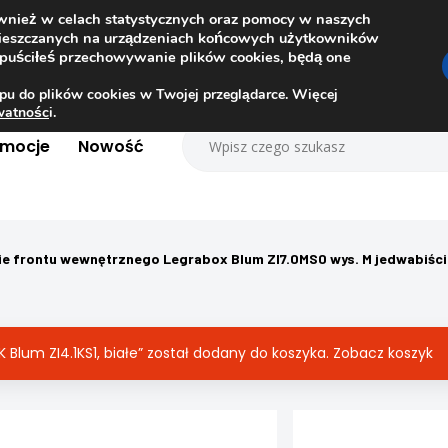
ównież w celach statystycznych oraz pomocy w naszych
amieszczanych na urządzeniach końcowych użytkowników
dopuściłeś przechowywanie plików cookies, będą one
pu do plików cookies w Twojej przeglądarce. Więcej
ywatnośc
i.
omocje
Nowość
 frontu wewnętrznego Legrabox Blum ZI7.0MS0 wys. M jedwabiście
Blum ZI4.1KS1, białe” został dodany do koszyka.
Zobacz koszyk