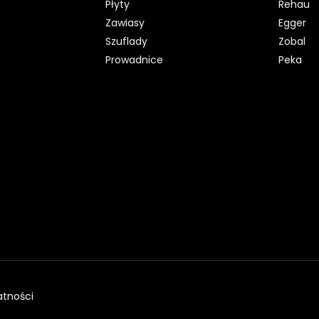
Płyty
Rehau
Zawiasy
Egger
Szuflady
Zobal
Prowadnice
Peka
atności