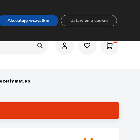
O nas
Usługi
Praca
Aktualności
E-rozkrój
Akceptuję wszystkie
Ustawienia cookie
1
 biały mat, kpl