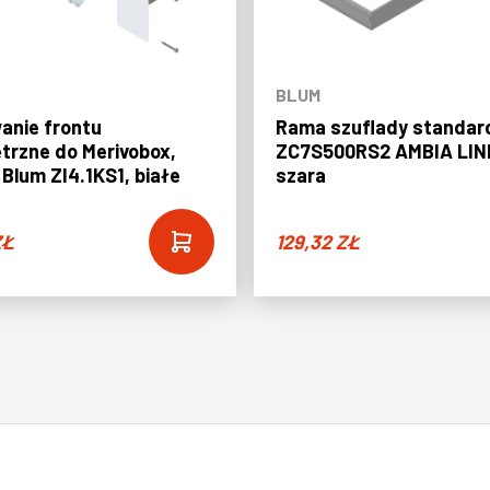
BLUM
anie frontu
Rama szuflady standar
rzne do Merivobox,
ZC7S500RS2 AMBIA LIN
 Blum ZI4.1KS1, białe
szara
ZŁ
129,32
ZŁ