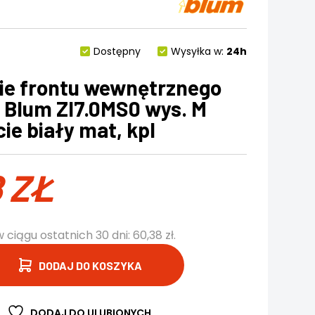
Dostępny
Wysyłka w:
24h
e frontu wewnętrznego
 Blum ZI7.0MS0 wys. M
ie biały mat, kpl
8
ZŁ
w ciągu ostatnich 30 dni:
60,38
zł
.
DODAJ DO KOSZYKA
DODAJ DO ULUBIONYCH