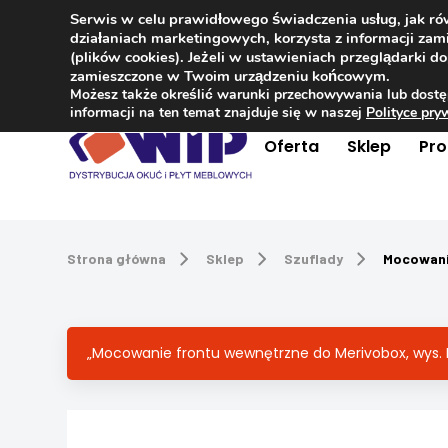
Serwis w celu prawidłowego świadczenia usług, jak r
Kontakt
+48 504 181 848
działaniach marketingowych, korzysta z informacji z
(plików cookies). Jeżeli w ustawieniach przeglądarki 
zamieszczone w Twoim urządzeniu końcowym.
Możesz także określić warunki przechowywania lub dostę
informacji na ten temat znajduje się w naszej
Polityce pr
Oferta
Sklep
Pr
Strona główna
Sklep
Szuflady
Mocowanie
„Mocowanie frontu wewnętrzne do Merivobox, wys. K 