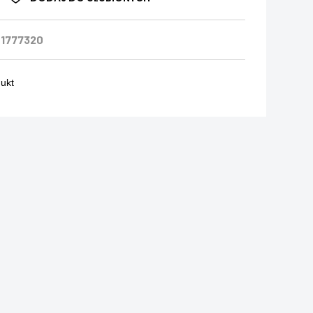
1777320
dukt