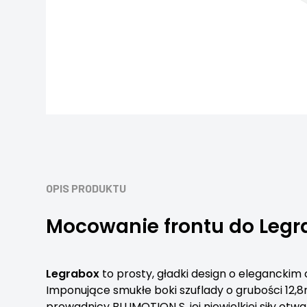
OPIS PRODUKTU
Mocowanie frontu do Legra
Legrabox
to prosty, gładki design o eleganckim
Imponujące smukłe boki szuflady o grubości 12,
prowadnicy BLUMOTION S, jej niewielkiej siły ot