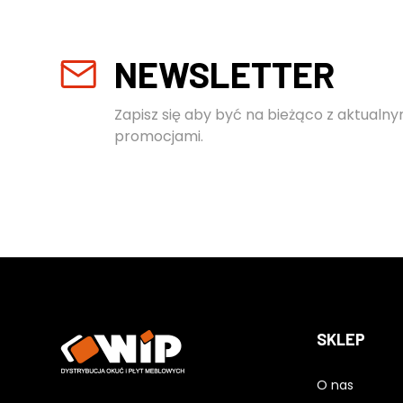
NEWSLETTER
Zapisz się aby być na bieżąco z aktualny
promocjami.
SKLEP
O nas