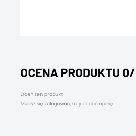
OCENA PRODUKTU 0/
Oceń ten produkt
Musisz się
zalogować
, aby dodać opinię.