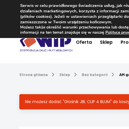
Serwis w celu prawidłowego świadczenia usług, jak r
Kontakt
+48 504 181 848
działaniach marketingowych, korzysta z informacji z
(plików cookies). Jeżeli w ustawieniach przeglądarki 
zamieszczone w Twoim urządzeniu końcowym.
Możesz także określić warunki przechowywania lub dostę
informacji na ten temat znajduje się w naszej
Polityce pr
Oferta
Sklep
Pr
Strona główna
Sklep
Bez kategorii
AM g
Nie możesz dodać "Głośnik JBL CLIP 4 BLUM" do kos