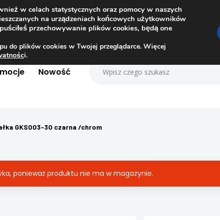
ównież w celach statystycznych oraz pomocy w naszych
amieszczanych na urządzeniach końcowych użytkowników
dopuściłeś przechowywanie plików cookies, będą one
pu do plików cookies w Twojej przeglądarce. Więcej
ywatnośc
i.
omocje
Nowość
ałka GKS003-30 czarna /chrom
zyka, ponieważ produktu nie ma w magazynie.